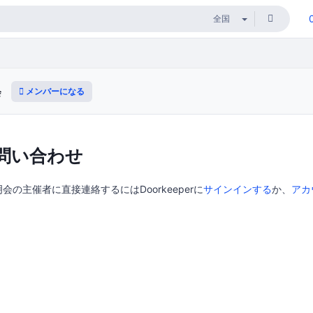
メンバーになる
会
問い合わせ
の主催者に直接連絡するにはDoorkeeperに
サインインする
か、
アカ